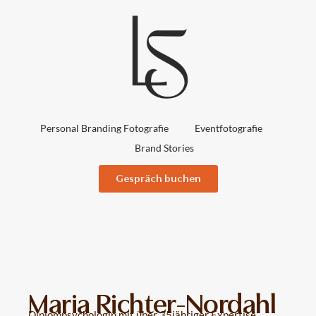
Personal Branding Fotografie
Eventfotografie
Brand Stories
Gespräch buchen
Maria Richter-Nordahl
Diplompsychologin mit über 35jähriger Expertise