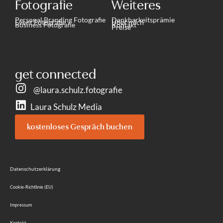
Fotografie
Weiteres
Personal Branding Fotografie
Dankbarkeitsprämie
Event Fotografie
Über mich
Business Fotografie
Kontakt
Preise
get connected
@laura.schulz.fotografie
Laura Schulz Media
kostenloses Gespräch buchen
Datenschutzerklärung
Cookie-Richtlinie (EU)
Impressum
Kontakt